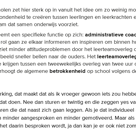
en zet hier sterk op in vanuit het idee om zo weinig mog
ondenheid te creëren tussen leerlingen en leerkrachten en
am dat samen onderwijs voorziet.
eemt een specifieke functie op zich:
administratieve coa
rol gaan ze elkaar informeren en inspireren om binnen hu
iet minder attitudeproblemen door het leerteamoverleg 
rbeeld sneller bellen naar de ouders. Het
leerteamoverleg
 krijgen tussen een tweewekelijks overleg van twee uur 
erhoogt de algemene
betrokkenheid
op school volgens de
ing, dat maakt dat als ik vroeger gewoon iets zou heb
 dat doen. Nee dan sturen er twintig en die zeggen yes 
en die dat naast zich gaan leggen. Als je dat individueel
 minder aangesproken en minder gemotiveerd. Maar als g
het daarin besproken wordt, ja dan kan je er ook niet zo