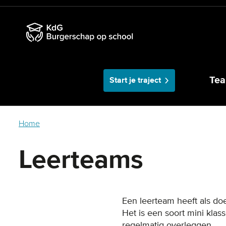
Skip
to
main
content
Tea
Start je traject
Home
Leerteams
Een leerteam heeft als d
Het is een soort mini kla
regelmatig overleggen.