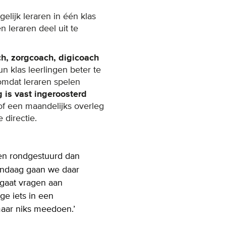
elijk leraren in één klas
 leraren deel uit te
ch, zorgcoach, digicoach
n klas leerlingen beter te
omdat leraren spelen
 is vast ingeroosterd
of een maandelijks overleg
 directie.
ben rondgestuurd dan
vandaag gaan we daar
 gaat vragen aan
e iets in een
maar niks meedoen.’