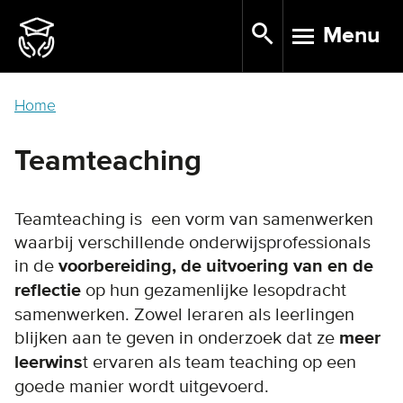
Skip
Menu
to
TOGGLE N
main
content
Home
Teamteaching
Teamteaching is een vorm van samenwerken
waarbij verschillende onderwijsprofessionals
in de
voorbereiding, de uitvoering van en de
reflectie
op hun gezamenlijke lesopdracht
samenwerken. Zowel leraren als leerlingen
blijken aan te geven in onderzoek dat ze
meer
leerwins
t ervaren als team teaching op een
goede manier wordt uitgevoerd.