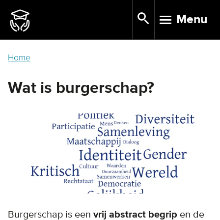
Skip
Menu
to
TOGGLE N
main
content
Home
Wat is burgerschap?
Burgerschap is een
vrij abstract begrip
en de