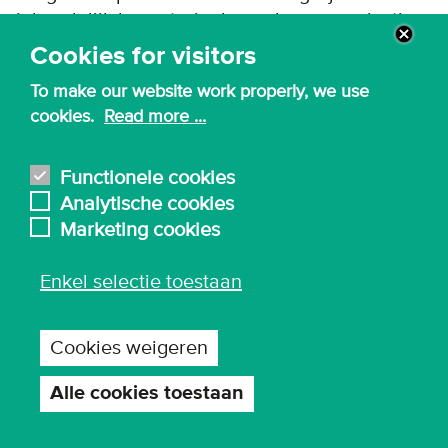
inhoudelijk lesmateriaal van deze organisaties.
Klik dan
hier
.
Cookies for visitors
To make our website work properly, we use
cookies.
Read more ...
Functionele cookies
Analytische cookies
Marketing cookies
Enkel selectie toestaan
Cookies weigeren
© 2026 - Karel de Grote Hogeschool
Privacy-instellingen
Alle cookies toestaan
Toestemming
intrekken