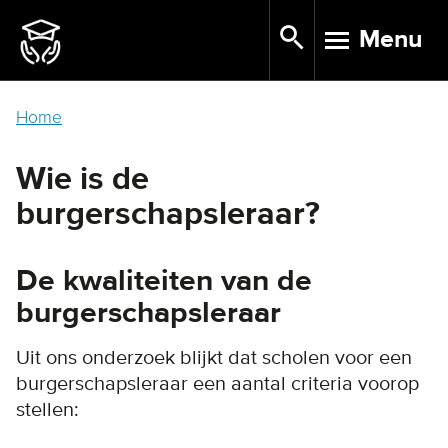
Skip
Menu
to
TOGGLE N
main
content
Home
Wie is de
burgerschapsleraar?
De kwaliteiten van de
burgerschapsleraar
Uit ons onderzoek blijkt dat scholen voor een
burgerschapsleraar een aantal criteria voorop
stellen: