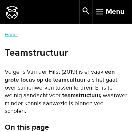
Skip
Menu
to
TOGGLE N
main
content
Home
Teamstructuur
Volgens Van der Hilst (2019) is er vaak
een
grote focus op de teamcultuur
als het gaat
over samenwerken tussen leraren. Er is te
weinig aandacht voor
teamstructuur,
waarover
minder kennis aanwezig is binnen veel
scholen.
On this page